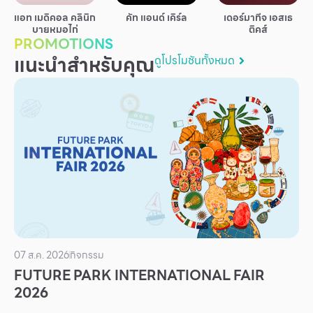
บริการ
แอท เมดิคอล คลินิก
คัท แอนด์ เคิร์ล
เดอร์มาทีจ เอสเธ
บายหมอไก่
ติคส์
เพื่อสังคม
PROMOTIONS
แนะนำสำหรับคุณ
ดูโปรโมชันทั้งหมด
ฟิวเจอร์ซิตี้
IR
เกี่ยวกับเรา
ผู้เช่าพื้นที่
ร่วมงานกับเรา
ตำแหน่งงาน
สมัครงาน
สิทธิประโยชน์ที่ฟิวเจอร์พาร์ค
07 ส.ค. 2026
กิจกรรม
FUTURE PARK INTERNATIONAL FAIR
2026