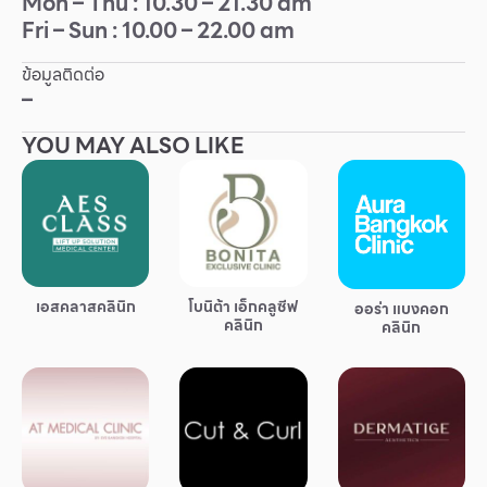
Mon – Thu : 10.30 – 21.30 am
Fri – Sun : 10.00 – 22.00 am
Other
ข้อมูลติดต่อ
School
–
YOU MAY ALSO LIKE
Service
Superstores
สมาชิก F-MEMBER
เอสคลาสคลินิก
โบนิต้า เอ็กคลูซีฟ
ออร่า แบงคอก
กิจกรรมและโปรโมชั่น
คลินิก
คลินิก
ข้อเสนอพิเศษ
สำหรับนักท่องเที่ยว
มีอะไรใหม่
แผนผังร้านค้า