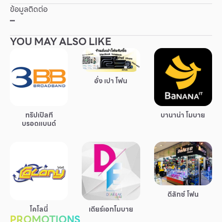
ข้อมูลติดต่อ
Other
–
YOU MAY ALSO LIKE
School
Service
อั่ง เปา โฟน
Superstores
ทริปเปิลที
บานาน่า โมบาย
บรอดแบนด์
สมาชิก F-MEMBER
กิจกรรมและโปรโมชั่น
ข้อเสนอพิเศษ
สำหรับนักท่องเที่ยว
ดีลักซ์ โฟน
มีอะไรใหม่
โคโลนี่
เดียร์เอกโมบาย
แผนผังร้านค้า
PROMOTIONS