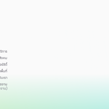
ริการ
อสังคม
ร์ซิตี้
าพื้นที่
กับเรา
ครงาน
รงาน)