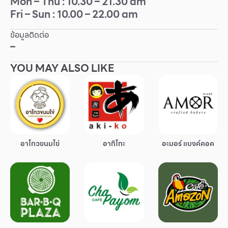
Mon – Thu : 10.30 – 21.30 am
Fri – Sun : 10.00 – 22.00 am
Other
ข้อมูลติดต่อ
School
–
YOU MAY ALSO LIKE
Service
Superstores
สมาชิก F-MEMBER
อาโกวขนมไข่
อากิโกะ
อะมอร์ แบงค์คอค
กิจกรรมและโปรโมชั่น
ข้อเสนอพิเศษ
สำหรับนักท่องเที่ยว
มีอะไรใหม่
แผนผังร้านค้า