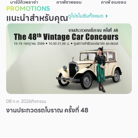
บาร์บีคิวพลาซ่า
คาเฟ่ชาพยอม
คาเฟ่ อเมซอน
บริการ
PROMOTIONS
แนะนำสำหรับคุณ
ดูโปรโมชันทั้งหมด
เพื่อสังคม
ฟิวเจอร์ซิตี้
IR
เกี่ยวกับเรา
ผู้เช่าพื้นที่
ร่วมงานกับเรา
ตำแหน่งงาน
สมัครงาน
08 ก.ค. 2026
กิจกรรม
สิทธิประโยชน์ที่ฟิวเจอร์พาร์ค
งานประกวดรถโบราณ ครั้งที่ 48