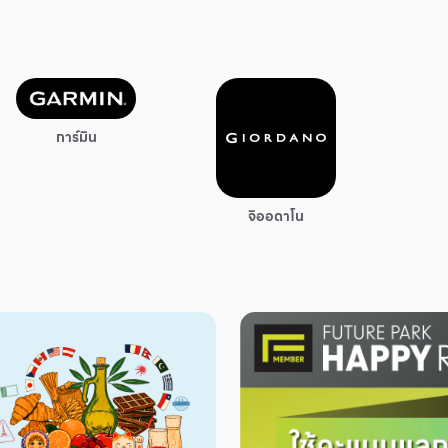
การ์มิน
จิออดาโน