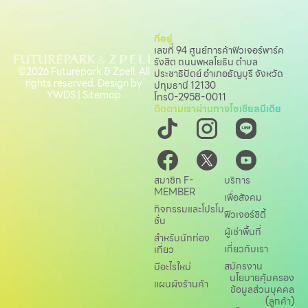
ที่อยู่
เลขที่ 94 ศูนย์การค้าฟิวเจอร์พาร์ค
รังสิต ถนนพหลโยธิน
ตำบล
©2026 Futurepark & Zpell. All
ประชาธิปัตย์ อำเภอธัญบุรี จังหวัด
rights reserved. Design by
ปทุมธานี 12130
YWDS
|
Sitemap
โทร
0-2958-0011
ติดตามเราผ่านทางโซเชียลมีเดีย
สมาชิก F-
บริการ
MEMBER
เพื่อสังคม
กิจกรรมและโปรโม
ฟิวเจอร์ซิตี้
ชั่น
ผู้เช่าพื้นที่
สำหรับนักท่อง
เกี่ยวกับเรา
เที่ยว
สมัครงาน
มีอะไรใหม่
นโยบายคุ้มครอง
แผนผังร้านค้า
ข้อมูลส่วนบุคคล
(ลูกค้า)