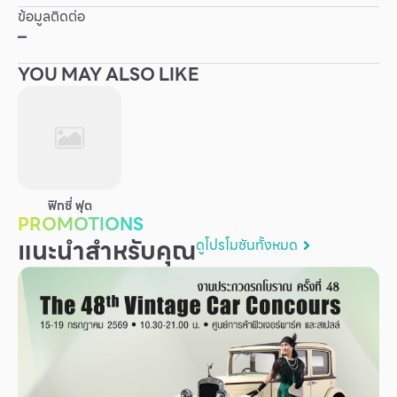
ข้อมูลติดต่อ
Other
–
YOU MAY ALSO LIKE
School
Service
Superstores
ฟิกซี่ ฟุต
PROMOTIONS
สมาชิก F-MEMBER
แนะนำสำหรับคุณ
ดูโปรโมชันทั้งหมด
กิจกรรมและโปรโมชั่น
ข้อเสนอพิเศษ
สำหรับนักท่องเที่ยว
มีอะไรใหม่
แผนผังร้านค้า