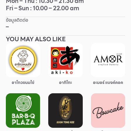
Mon – Thu : 10.30 – 21.30 am
Fri – Sun : 10.00 – 22.00 am
Other
ข้อมูลติดต่อ
School
–
YOU MAY ALSO LIKE
Service
Superstores
สมาชิก F-MEMBER
อาโกวขนมไข่
อากิโกะ
อะมอร์ แบงค์คอค
กิจกรรมและโปรโมชั่น
ข้อเสนอพิเศษ
สำหรับนักท่องเที่ยว
มีอะไรใหม่
แผนผังร้านค้า