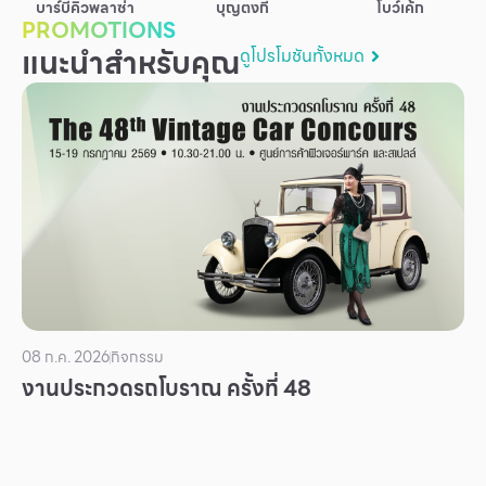
บาร์บีคิวพลาซ่า
บุญตงกี่
โบว์เค้ก
บริการ
PROMOTIONS
แนะนำสำหรับคุณ
ดูโปรโมชันทั้งหมด
เพื่อสังคม
ฟิวเจอร์ซิตี้
IR
เกี่ยวกับเรา
ผู้เช่าพื้นที่
ร่วมงานกับเรา
ตำแหน่งงาน
สมัครงาน
08 ก.ค. 2026
กิจกรรม
สิทธิประโยชน์ที่ฟิวเจอร์พาร์ค
งานประกวดรถโบราณ ครั้งที่ 48