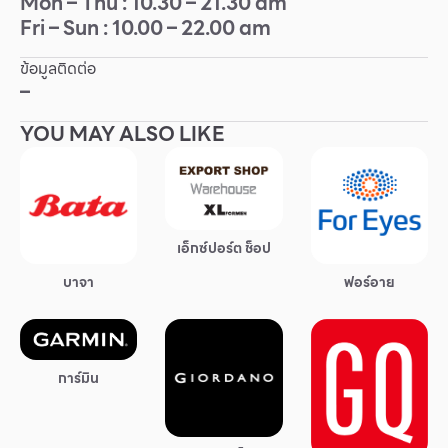
Mon – Thu : 10.30 – 21.30 am
Fri – Sun : 10.00 – 22.00 am
Other
ข้อมูลติดต่อ
School
–
YOU MAY ALSO LIKE
Service
Superstores
เอ็กซ์ปอร์ต ช็อป
สมาชิก F-MEMBER
บาจา
ฟอร์อาย
กิจกรรมและโปรโมชั่น
ข้อเสนอพิเศษ
สำหรับนักท่องเที่ยว
การ์มิน
มีอะไรใหม่
แผนผังร้านค้า