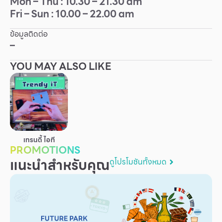
Mon – Thu : 10.30 – 21.30 am
Fri – Sun : 10.00 – 22.00 am
Other
ข้อมูลติดต่อ
School
–
YOU MAY ALSO LIKE
Service
Superstores
สมาชิก F-MEMBER
เทรนดี้ ไอที
กิจกรรมและโปรโมชั่น
PROMOTIONS
แนะนำสำหรับคุณ
ข้อเสนอพิเศษ
ดูโปรโมชันทั้งหมด
สำหรับนักท่องเที่ยว
มีอะไรใหม่
แผนผังร้านค้า