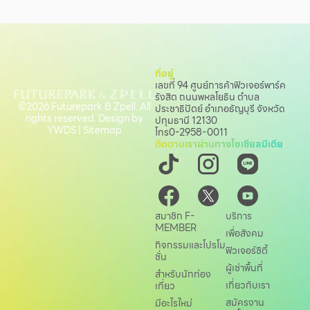
ที่อยู่
เลขที่ 94 ศูนย์การค้าฟิวเจอร์พาร์ค
รังสิต ถนนพหลโยธิน
ตำบล
©2026 Futurepark & Zpell. All
ประชาธิปัตย์ อำเภอธัญบุรี จังหวัด
rights reserved. Design by
ปทุมธานี 12130
YWDS
|
Sitemap
โทร
0-2958-0011
ติดตามเราผ่านทางโซเชียลมีเดีย
สมาชิก F-
บริการ
MEMBER
เพื่อสังคม
กิจกรรมและโปรโม
ฟิวเจอร์ซิตี้
ชั่น
ผู้เช่าพื้นที่
สำหรับนักท่อง
เกี่ยวกับเรา
เที่ยว
สมัครงาน
มีอะไรใหม่