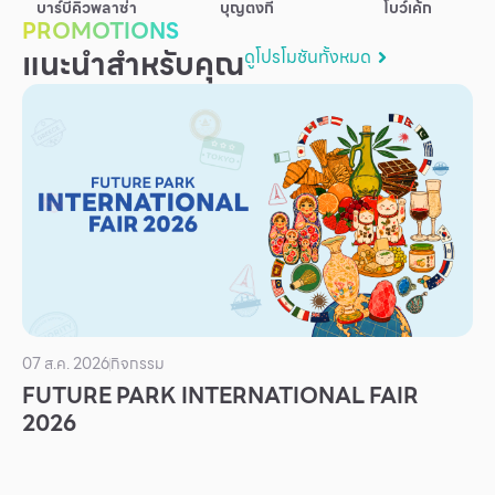
บาร์บีคิวพลาซ่า
บุญตงกี่
โบว์เค้ก
บริการ
PROMOTIONS
แนะนำสำหรับคุณ
ดูโปรโมชันทั้งหมด
เพื่อสังคม
ฟิวเจอร์ซิตี้
IR
เกี่ยวกับเรา
ผู้เช่าพื้นที่
ร่วมงานกับเรา
ตำแหน่งงาน
สมัครงาน
07 ส.ค. 2026
กิจกรรม
สิทธิประโยชน์ที่ฟิวเจอร์พาร์ค
FUTURE PARK INTERNATIONAL FAIR
2026