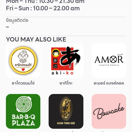
Mon – Thu : 10.30 – 21.30 am
Fri – Sun : 10.00 – 22.00 am
Other
ข้อมูลติดต่อ
School
–
YOU MAY ALSO LIKE
Service
Superstores
สมาชิก F-MEMBER
อาโกวขนมไข่
อากิโกะ
อะมอร์ แบงค์คอค
กิจกรรมและโปรโมชั่น
ข้อเสนอพิเศษ
สำหรับนักท่องเที่ยว
มีอะไรใหม่
แผนผังร้านค้า