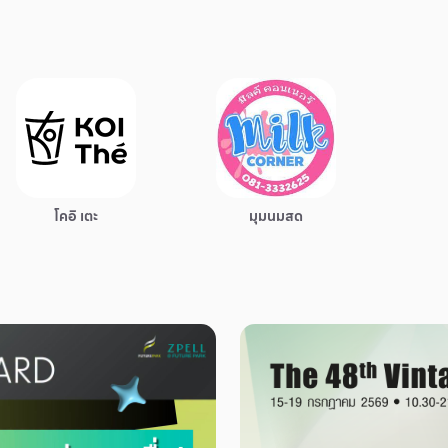
โคอิ เตะ
มุมนมสด