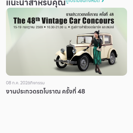
แนะนำสำหรับคุณ
ดูโปรโมชันทั้งหมด
บริการ
เพื่อสังคม
ฟิวเจอร์ซิตี้
IR
เกี่ยวกับเรา
ผู้เช่าพื้นที่
ร่วมงานกับเรา
ตำแหน่งงาน
08 ก.ค. 2026
กิจกรรม
งานประกวดรถโบราณ ครั้งที่ 48
สมัครงาน
สิทธิประโยชน์ที่ฟิวเจอร์พาร์ค