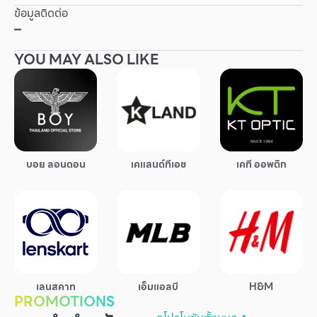
ข้อมูลติดต่อ
Other
–
YOU MAY ALSO LIKE
School
Service
Superstores
บอย ลอนดอน
เคแลนด์ทีเอช
เคที ออพติก
สมาชิก F-MEMBER
กิจกรรมและโปรโมชั่น
ข้อเสนอพิเศษ
สำหรับนักท่องเที่ยว
มีอะไรใหม่
เลนสคาท
เอ็มแอลบี
H&M
PROMOTIONS
แผนผังร้านค้า