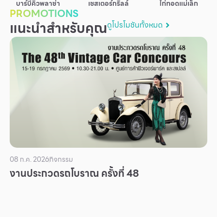
บาร์บีคิวพลาซ่า
เชสเตอร์กริลล์
ไก่ทอดแม่เล็ก
บริการ
PROMOTIONS
แนะนำสำหรับคุณ
ดูโปรโมชันทั้งหมด
เพื่อสังคม
ฟิวเจอร์ซิตี้
IR
เกี่ยวกับเรา
ผู้เช่าพื้นที่
ร่วมงานกับเรา
ตำแหน่งงาน
สมัครงาน
08 ก.ค. 2026
กิจกรรม
สิทธิประโยชน์ที่ฟิวเจอร์พาร์ค
งานประกวดรถโบราณ ครั้งที่ 48