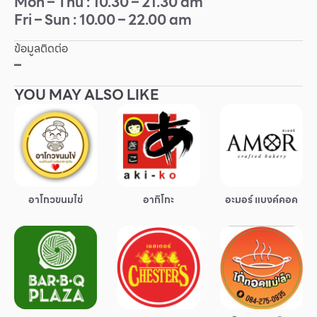
Mon – Thu : 10.30 – 21.30 am
Fri – Sun : 10.00 – 22.00 am
Other
ข้อมูลติดต่อ
School
–
YOU MAY ALSO LIKE
Service
Superstores
สมาชิก F-MEMBER
อาโกวขนมไข่
อากิโกะ
อะมอร์ แบงค์คอค
กิจกรรมและโปรโมชั่น
ข้อเสนอพิเศษ
สำหรับนักท่องเที่ยว
มีอะไรใหม่
แผนผังร้านค้า