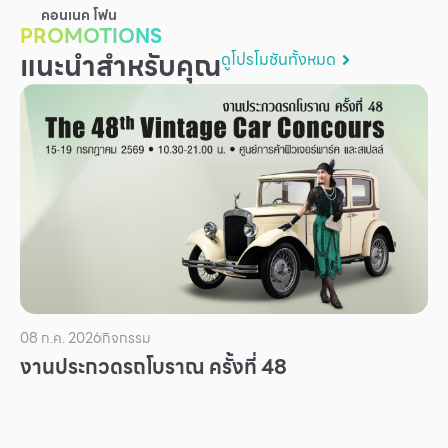
คอนเนค โฟน
บริการ
PROMOTIONS
เพื่อสังคม
แนะนำสำหรับคุณ
ดูโปรโมชันทั้งหมด
ฟิวเจอร์ซิตี้
IR
เกี่ยวกับเรา
ผู้เช่าพื้นที่
ร่วมงานกับเรา
ตำแหน่งงาน
สมัครงาน
08 ก.ค. 2026
กิจกรรม
สิทธิประโยชน์ที่ฟิวเจอร์พาร์ค
งานประกวดรถโบราณ ครั้งที่ 48