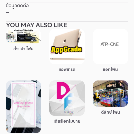
ข้อมูลติดต่อ
Other
–
YOU MAY ALSO LIKE
School
Service
อั่ง เปา โฟน
Superstores
แอพเกรด
แอทโฟน
สมาชิก F-MEMBER
กิจกรรมและโปรโมชั่น
ข้อเสนอพิเศษ
สำหรับนักท่องเที่ยว
ดีลักซ์ โฟน
มีอะไรใหม่
เดียร์เอกโมบาย
แผนผังร้านค้า