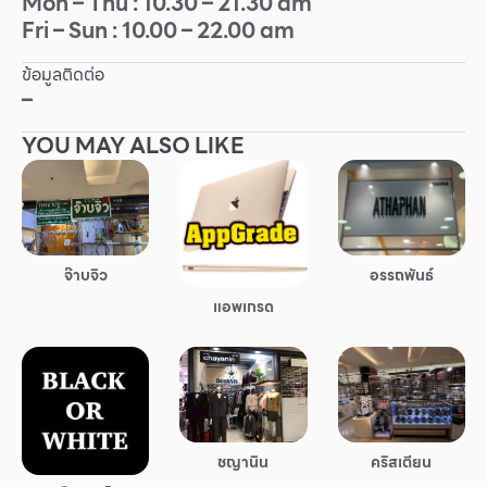
Mon – Thu : 10.30 – 21.30 am
Fri – Sun : 10.00 – 22.00 am
Other
ข้อมูลติดต่อ
School
–
YOU MAY ALSO LIKE
Service
Superstores
สมาชิก F-MEMBER
จ๊าบจิว
อรรถพันธ์
แอพเกรด
กิจกรรมและโปรโมชั่น
ข้อเสนอพิเศษ
สำหรับนักท่องเที่ยว
มีอะไรใหม่
คริสเตียน
ชญานิน
แผนผังร้านค้า