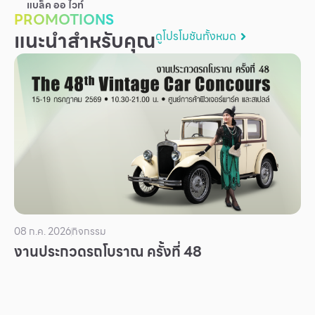
แบล็ค ออ ไวท์
บริการ
PROMOTIONS
แนะนำสำหรับคุณ
ดูโปรโมชันทั้งหมด
เพื่อสังคม
ฟิวเจอร์ซิตี้
IR
เกี่ยวกับเรา
ผู้เช่าพื้นที่
ร่วมงานกับเรา
ตำแหน่งงาน
สมัครงาน
08 ก.ค. 2026
กิจกรรม
สิทธิประโยชน์ที่ฟิวเจอร์พาร์ค
งานประกวดรถโบราณ ครั้งที่ 48