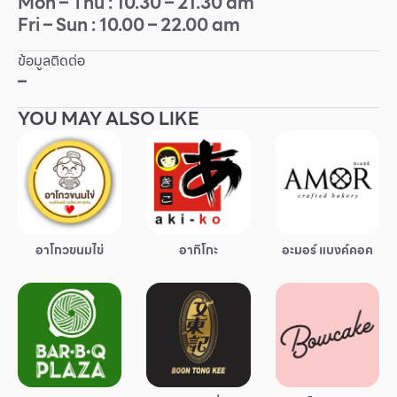
Mon – Thu : 10.30 – 21.30 am
Fri – Sun : 10.00 – 22.00 am
Other
ข้อมูลติดต่อ
School
–
YOU MAY ALSO LIKE
Service
Superstores
สมาชิก F-MEMBER
อาโกวขนมไข่
อากิโกะ
อะมอร์ แบงค์คอค
กิจกรรมและโปรโมชั่น
ข้อเสนอพิเศษ
สำหรับนักท่องเที่ยว
มีอะไรใหม่
แผนผังร้านค้า