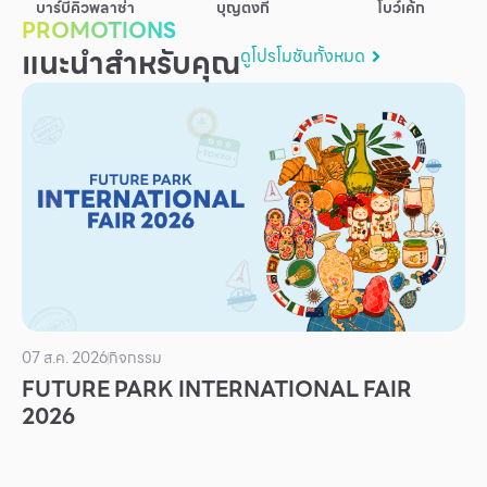
บาร์บีคิวพลาซ่า
บุญตงกี่
โบว์เค้ก
บริการ
PROMOTIONS
แนะนำสำหรับคุณ
ดูโปรโมชันทั้งหมด
เพื่อสังคม
ฟิวเจอร์ซิตี้
IR
เกี่ยวกับเรา
ผู้เช่าพื้นที่
ร่วมงานกับเรา
ตำแหน่งงาน
สมัครงาน
07 ส.ค. 2026
กิจกรรม
สิทธิประโยชน์ที่ฟิวเจอร์พาร์ค
FUTURE PARK INTERNATIONAL FAIR
2026