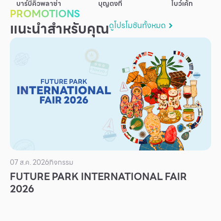
บาร์บีคิวพลาซ่า
บุญตงกี่
โบว์เค้ก
บริการ
PROMOTIONS
แนะนำสำหรับคุณ
ดูโปรโมชันทั้งหมด
เพื่อสังคม
ฟิวเจอร์ซิตี้
IR
เกี่ยวกับเรา
ผู้เช่าพื้นที่
ร่วมงานกับเรา
ตำแหน่งงาน
สมัครงาน
07 ส.ค. 2026
กิจกรรม
สิทธิประโยชน์ที่ฟิวเจอร์พาร์ค
FUTURE PARK INTERNATIONAL FAIR
2026