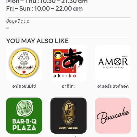
Mon – Thu : 10.30 – 21.30 am
Fri – Sun : 10.00 – 22.00 am
Other
ข้อมูลติดต่อ
School
–
YOU MAY ALSO LIKE
Service
Superstores
สมาชิก F-MEMBER
อาโกวขนมไข่
อากิโกะ
อะมอร์ แบงค์คอค
กิจกรรมและโปรโมชั่น
ข้อเสนอพิเศษ
สำหรับนักท่องเที่ยว
มีอะไรใหม่
แผนผังร้านค้า