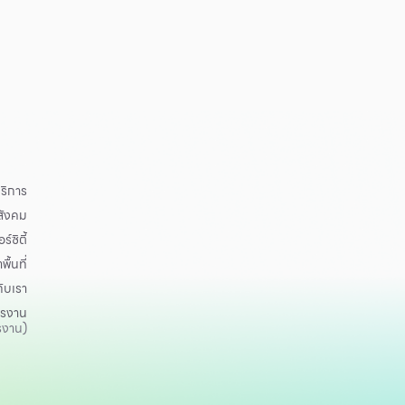
ริการ
อสังคม
ร์ซิตี้
าพื้นที่
กับเรา
ครงาน
รงาน)