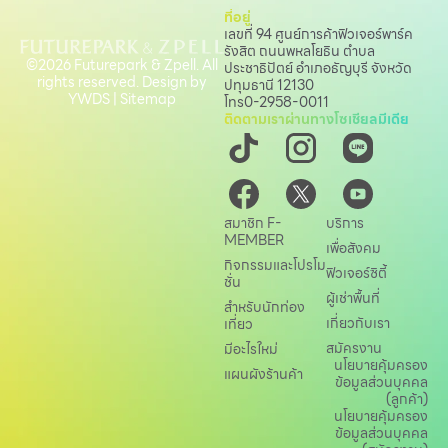
ที่อยู่
เลขที่ 94 ศูนย์การค้าฟิวเจอร์พาร์ค
รังสิต ถนนพหลโยธิน
ตำบล
©2026 Futurepark & Zpell. All
ประชาธิปัตย์ อำเภอธัญบุรี จังหวัด
rights reserved. Design by
ปทุมธานี 12130
YWDS
|
Sitemap
โทร
0-2958-0011
ติดตามเราผ่านทางโซเชียลมีเดีย
สมาชิก F-
บริการ
MEMBER
เพื่อสังคม
กิจกรรมและโปรโม
ฟิวเจอร์ซิตี้
ชั่น
ผู้เช่าพื้นที่
สำหรับนักท่อง
เกี่ยวกับเรา
เที่ยว
สมัครงาน
มีอะไรใหม่
นโยบายคุ้มครอง
แผนผังร้านค้า
ข้อมูลส่วนบุคคล
(ลูกค้า)
นโยบายคุ้มครอง
ข้อมูลส่วนบุคคล