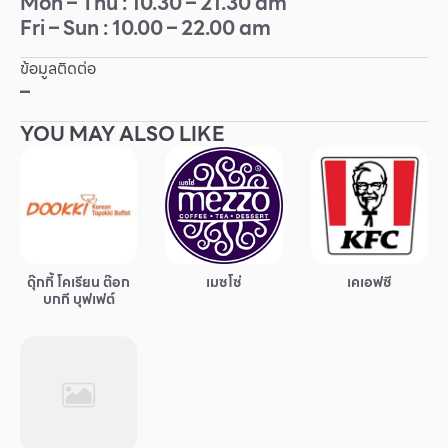
Mon – Thu : 10.30 – 21.30 am
Fri – Sun : 10.00 – 22.00 am
Other
ข้อมูลติดต่อ
School
–
YOU MAY ALSO LIKE
Service
Superstores
สมาชิก F-MEMBER
ดุ๊กกี้ โคเรียน ต๊อก
เมซโซ่
เคเอฟซี
กิจกรรมและโปรโมชั่น
บกกี บุฟเฟต์
ข้อเสนอพิเศษ
สำหรับนักท่องเที่ยว
มีอะไรใหม่
แผนผังร้านค้า