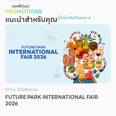
บริการ
คอฟฟี่เวิลด์
PROMOTIONS
เพื่อสังคม
แนะนำสำหรับคุณ
ดูโปรโมชันทั้งหมด
ฟิวเจอร์ซิตี้
IR
เกี่ยวกับเรา
ผู้เช่าพื้นที่
ร่วมงานกับเรา
ตำแหน่งงาน
สมัครงาน
สิทธิประโยชน์ที่ฟิวเจอร์พาร์ค
07 ส.ค. 2026
กิจกรรม
FUTURE PARK INTERNATIONAL FAIR
2026