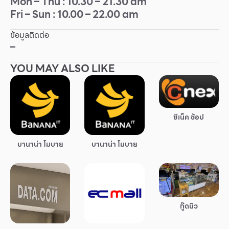
Mon – Thu : 10.30 – 21.30 am
Fri – Sun : 10.00 – 22.00 am
Other
ข้อมูลติดต่อ
School
–
YOU MAY ALSO LIKE
Service
Superstores
ซีเน็ค ช้อป
สมาชิก F-MEMBER
บานาน่า โมบาย
บานาน่า โมบาย
กิจกรรมและโปรโมชั่น
ข้อเสนอพิเศษ
สำหรับนักท่องเที่ยว
มีอะไรใหม่
กู๊ดนิว
แผนผังร้านค้า