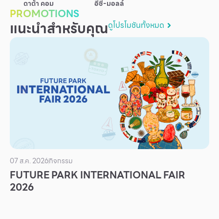
อีซี-มอลล์
ดาต้า คอม
บริการ
PROMOTIONS
แนะนำสำหรับคุณ
ดูโปรโมชันทั้งหมด
เพื่อสังคม
ฟิวเจอร์ซิตี้
IR
เกี่ยวกับเรา
ผู้เช่าพื้นที่
ร่วมงานกับเรา
ตำแหน่งงาน
สมัครงาน
07 ส.ค. 2026
กิจกรรม
สิทธิประโยชน์ที่ฟิวเจอร์พาร์ค
FUTURE PARK INTERNATIONAL FAIR
2026