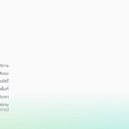
ริการ
อสังคม
ร์ซิตี้
าพื้นที่
กับเรา
ครงาน
รงาน)