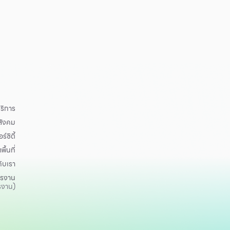
ริการ
อสังคม
ร์ซิตี้
าพื้นที่
กับเรา
ครงาน
รงาน)