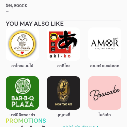
ข้อมูลติดต่อ
Other
–
YOU MAY ALSO LIKE
School
Service
Superstores
อาโกวขนมไข่
อากิโกะ
อะมอร์ แบงค์คอค
สมาชิก F-MEMBER
กิจกรรมและโปรโมชั่น
ข้อเสนอพิเศษ
สำหรับนักท่องเที่ยว
มีอะไรใหม่
บาร์บีคิวพลาซ่า
บุญตงกี่
โบว์เค้ก
PROMOTIONS
แผนผังร้านค้า