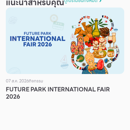
แนะนำสำหรับคุณ
ดูโปรโมชันทั้งหมด
บริการ
เพื่อสังคม
ฟิวเจอร์ซิตี้
IR
เกี่ยวกับเรา
ผู้เช่าพื้นที่
ร่วมงานกับเรา
ตำแหน่งงาน
07 ส.ค. 2026
กิจกรรม
FUTURE PARK INTERNATIONAL FAIR
สมัครงาน
2026
สิทธิประโยชน์ที่ฟิวเจอร์พาร์ค