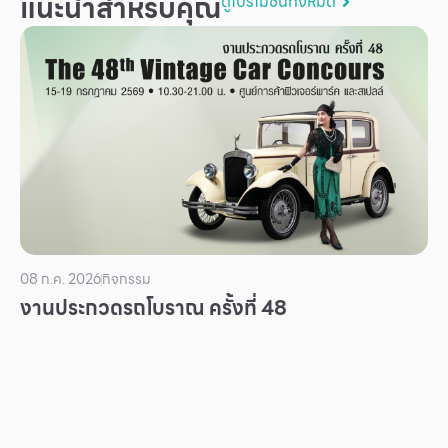
แนะนำสำหรับคุณ
ดูโปรโมชันทั้งหมด
บริการ
เพื่อสังคม
ฟิวเจอร์ซิตี้
IR
เกี่ยวกับเรา
ผู้เช่าพื้นที่
ร่วมงานกับเรา
ตำแหน่งงาน
08 ก.ค. 2026
กิจกรรม
งานประกวดรถโบราณ ครั้งที่ 48
สมัครงาน
สิทธิประโยชน์ที่ฟิวเจอร์พาร์ค