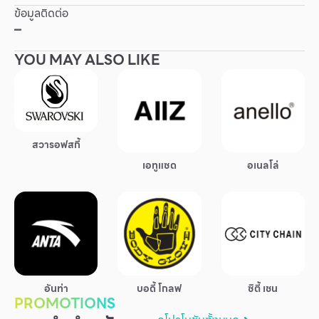
ข้อมูลติดต่อ
Other
–
YOU MAY ALSO LIKE
School
Service
Superstores
สวารอฟสกี้
เอทูแซด
อเนลโล่
สมาชิก F-MEMBER
กิจกรรมและโปรโมชั่น
ข้อเสนอพิเศษ
สำหรับนักท่องเที่ยว
มีอะไรใหม่
อันท่า
บอดี้ โกลฟ
ซิตี้ เชน
PROMOTIONS
แผนผังร้านค้า