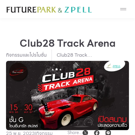
Cosmetic
Department Stores
Club28 Track Arena
Fashion
กิจกรรมและโปรโมชั่น
Club28 Track
Food
Arena
Furniture
Gold & Jewelry
IT
Mobile
Share
25 พ.ย. 2023
I
กิจกรรม