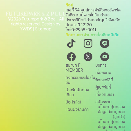
ที่อยู่
เลขที่ 94 ศูนย์การค้าฟิวเจอร์พาร์ค
รังสิต ถนนพหลโยธิน
ตำบล
©2026 Futurepark & Zpell. All
ประชาธิปัตย์ อำเภอธัญบุรี จังหวัด
rights reserved. Design by
ปทุมธานี 12130
YWDS
|
Sitemap
โทร
0-2958-0011
ติดตามเราผ่านทางโซเชียลมีเดีย
สมาชิก F-
บริการ
MEMBER
เพื่อสังคม
กิจกรรมและโปรโม
ฟิวเจอร์ซิตี้
ชั่น
ผู้เช่าพื้นที่
สำหรับนักท่อง
เกี่ยวกับเรา
เที่ยว
สมัครงาน
มีอะไรใหม่
นโยบายคุ้มครอง
แผนผังร้านค้า
ข้อมูลส่วนบุคคล
(ลูกค้า)
นโยบายคุ้มครอง
ข้อมูลส่วนบุคคล