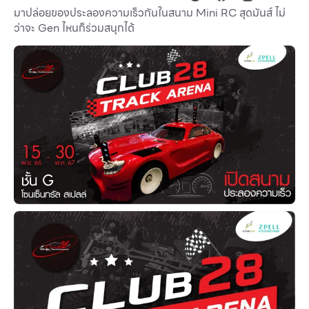
มาปล่อยของประลองความเร็วกันในสนาม Mini RC สุดมันส์ ไม่
Other
ว่าจะ Gen ไหนก็ร่วมสนุกได้
School
Service
Superstores
สมาชิก F-MEMBER
กิจกรรมและโปรโมชั่น
ข้อเสนอพิเศษ
สำหรับนักท่องเที่ยว
มีอะไรใหม่
แผนผังร้านค้า