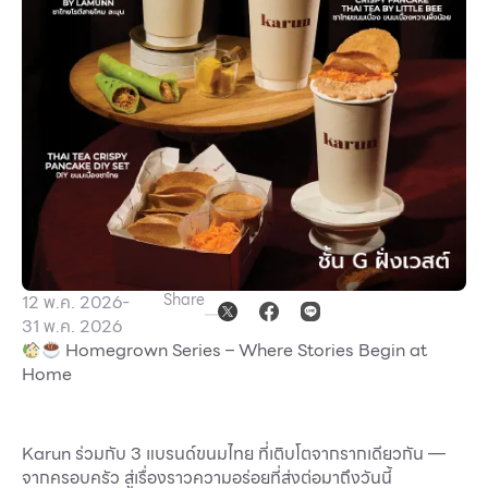
Other
School
Service
Superstores
สมาชิก F-MEMBER
Share
12 พ.ค. 2026
-
กิจกรรมและโปรโมชั่น
31 พ.ค. 2026
Homegrown Series – Where Stories Begin at
ข้อเสนอพิเศษ
Home
สำหรับนักท่องเที่ยว
มีอะไรใหม่
Karun ร่วมกับ 3 แบรนด์ขนมไทย ที่เติบโตจากรากเดียวกัน —
แผนผังร้านค้า
จากครอบครัว สู่เรื่องราวความอร่อยที่ส่งต่อมาถึงวันนี้