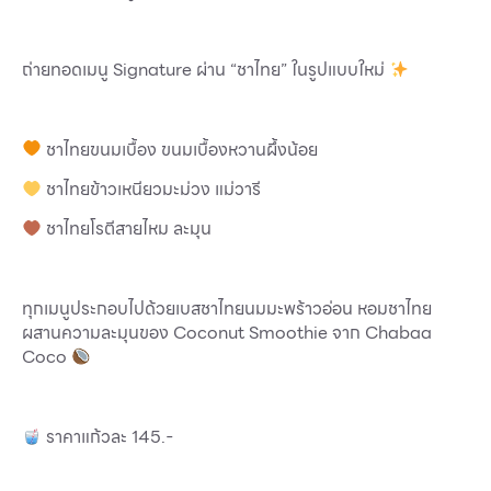
บริการ
เพื่อสังคม
ถ่ายทอดเมนู Signature ผ่าน “ชาไทย” ในรูปแบบใหม่
ฟิวเจอร์ซิตี้
IR
ชาไทยขนมเบื้อง ขนมเบื้องหวานผึ้งน้อย
เกี่ยวกับเรา
ชาไทยข้าวเหนียวมะม่วง แม่วารี
ผู้เช่าพื้นที่
ชาไทยโรตีสายไหม ละมุน
ร่วมงานกับเรา
ตำแหน่งงาน
ทุกเมนูประกอบไปด้วยเบสชาไทยนมมะพร้าวอ่อน หอมชาไทย
ผสานความละมุนของ Coconut Smoothie จาก Chabaa
สมัครงาน
Coco
สิทธิประโยชน์ที่ฟิวเจอร์พาร์ค
ราคาแก้วละ 145.-