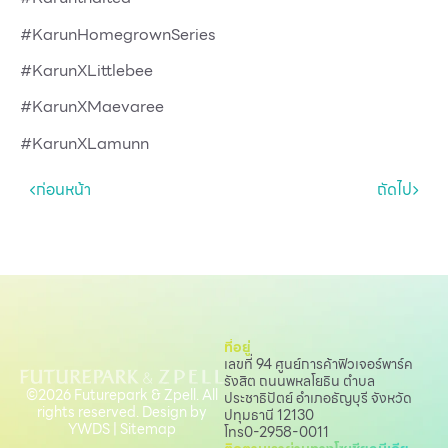
#KarunHomegrownSeries
#KarunXLittlebee
#KarunXMaevaree
#KarunXLamunn
ก่อนหน้า
ถัดไป
ที่อยู่
เลขที่ 94 ศูนย์การค้าฟิวเจอร์พาร์ค
รังสิต ถนนพหลโยธิน
ตำบล
©2026 Futurepark & Zpell. All
ประชาธิปัตย์ อำเภอธัญบุรี จังหวัด
rights reserved. Design by
ปทุมธานี 12130
YWDS
|
Sitemap
โทร
0-2958-0011