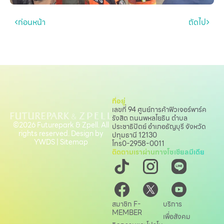
ก่อนหน้า
ถัดไป
ที่อยู่
เลขที่ 94 ศูนย์การค้าฟิวเจอร์พาร์ค
รังสิต ถนนพหลโยธิน
ตำบล
©2026 Futurepark & Zpell. All
ประชาธิปัตย์ อำเภอธัญบุรี จังหวัด
rights reserved. Design by
ปทุมธานี 12130
YWDS
|
Sitemap
โทร
0-2958-0011
ติดตามเราผ่านทางโซเชียลมีเดีย
สมาชิก F-
บริการ
MEMBER
เพื่อสังคม