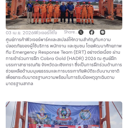
Other
School
Share
03 เม.ย. 2026
I
ฟิวเจอร์ให้ใจ
ศูนย์การค้าฟิวเจอร์พาร์คและสเปลล์ให้ความสำคัญกับความ
Service
ปลอดภัยของผู้ใช้บริการ พนักงาน และชุมชน โดยพัฒนาศักยภาพ
ทีม Emergency Response Team (ERT) อย่างต่อเนื่อง ผ่าน
Superstores
การเข้าร่วมการฝึก Cobra Gold (HADR) 2026 ณ ศูนย์ฝึก
บรรเทาสาธารณภัย จังหวัดฉะเชิงเทรา ซึ่งเป็นการฝึกร่วมด้านการ
ช่วยเหลือด้านมนุษยธรรมและการบรรเทาภัยพิบัติระดับนานาชาติ
สมาชิก F-MEMBER
เพื่อยกระดับมาตรฐานความพร้อมในการรับมือเหตุฉุกเฉินตาม
กิจกรรมและโปรโมชั่น
มาตรฐานสากล
ข้อเสนอพิเศษ
สำหรับนักท่องเที่ยว
มีอะไรใหม่
แผนผังร้านค้า