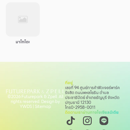
บริการ
เพื่อสังคม
ฟิวเจอร์ซิตี้
IR
มาโกโตะ
เกี่ยวกับเรา
ผู้เช่าพื้นที่
ร่วมงานกับเรา
ตำแหน่งงาน
ที่อยู่
เลขที่ 94 ศูนย์การค้าฟิวเจอร์พาร์ค
สมัครงาน
รังสิต ถนนพหลโยธิน
ตำบล
©2026 Futurepark & Zpell. All
ประชาธิปัตย์ อำเภอธัญบุรี จังหวัด
สิทธิประโยชน์ที่ฟิวเจอร์พาร์ค
rights reserved. Design by
ปทุมธานี 12130
YWDS
|
Sitemap
โทร
0-2958-0011
ติดตามเราผ่านทางโซเชียลมีเดีย