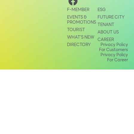
Other
F-MEMBER
ESG
EVENTS &
FUTURE CITY
PROMOTIONS
TENANT
School
TOURIST
ABOUT US
WHAT’S NEW
CAREER
Service
DIRECTORY
Privacy Policy
For Customers
Privacy Policy
Superstores
For Career
F-MEMBER
Events & Promotions
Offers
Tourist
WHAT’S NEW
Directory