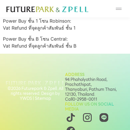
Cosmetic
Power Buy ชั้น 1 โซน Robinson:
Department Stores
Vat Refund ที่จุดลูกค้าสัมพันธ์ ชั้น 1
Power Buy ชั้น B โซน Central:
Fashion
Vat Refund ที่จุดลูกค้าสัมพันธ์ ชั้น B
Food
Furniture
ADDRESS
94 Phaholyothin Road,
Prachathipat,
©2026 Futurepark & Zpell. All
Gold & Jewelry
Thanyaburi, Pathum Thani,
rights reserved. Design by
12130, Thailand.
YWDS
|
Sitemap
Call
0-2958-0011
FOLLOW US ON SOCIAL
IT
MEDIA
Mobile