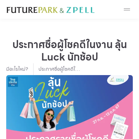
Cosmetic
Department Stores
ประกาศชื่อผู้โชคดีในงาน ลุ้น
Fashion
Luck นักช้อป
Food
มีอะไรใหม่?
ประกาศชื่อผู้โชคดีใน
งาน ลุ้น Luck นักช้อป
Furniture
Gold & Jewelry
IT
Mobile