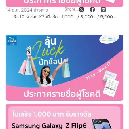
Other
Share
14 ต.ค. 2024
I
ข่าวสาร
ช้อปรับพอยต์ X2 เมื่อช้อป 1,000.- / 3,000.- / 5,000.-
School
Service
Superstores
สมาชิก F-MEMBER
กิจกรรมและโปรโมชั่น
ข้อเสนอพิเศษ
สำหรับนักท่องเที่ยว
มีอะไรใหม่
แผนผังร้านค้า