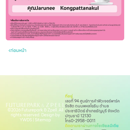
ก่อนหน้า
ที่อยู่
เลขที่ 94 ศูนย์การค้าฟิวเจอร์พาร์ค
รังสิต ถนนพหลโยธิน
ตำบล
©2026 Futurepark & Zpell. All
ประชาธิปัตย์ อำเภอธัญบุรี จังหวัด
rights reserved. Design by
ปทุมธานี 12130
YWDS
|
Sitemap
โทร
0-2958-0011
ติดตามเราผ่านทางโซเชียลมีเดีย