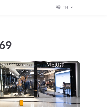
เพื่อสังคม
ฟิวเจอร์ซิตี้
IR
เกี่ยวกับเรา
TH
hool
rvice
perstores
569