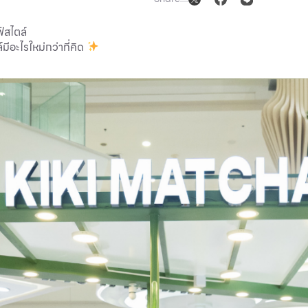
์สไตล์
มีอะไรใหม่กว่าที่คิด