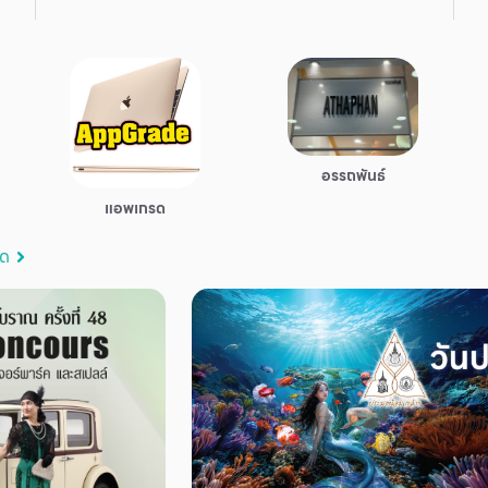
อรรถพันธ์
แอพเกรด
มด