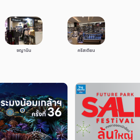
คริสเตียน
ชญานิน