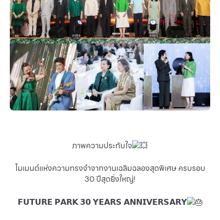
บริการ
เพื่อสังคม
ฟิวเจอร์ซิตี้
IR
เกี่ยวกับเรา
ผู้เช่าพื้นที่
ร่วมงานกับเรา
ตำแหน่งงาน
ภาพความประทับใจ
สมัครงาน
โมเมนต์แห่งความทรงจำจากงานเฉลิมฉลองสุดพิเศษ ครบรอบ
สิทธิประโยชน์ที่ฟิวเจอร์พาร์ค
30 ปีสุดยิ่งใหญ่!
𝗙𝗨𝗧𝗨𝗥𝗘 𝗣𝗔𝗥𝗞 𝟯𝟬 𝗬𝗘𝗔𝗥𝗦 𝗔𝗡𝗡𝗜𝗩𝗘𝗥𝗦𝗔𝗥𝗬