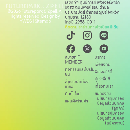
เลขที่ 94 ศูนย์การค้าฟิวเจอร์พาร์ค
รังสิต ถนนพหลโยธิน
ตำบล
©2026 Futurepark & Zpell. All
ประชาธิปัตย์ อำเภอธัญบุรี จังหวัด
rights reserved. Design by
ปทุมธานี 12130
YWDS
|
Sitemap
โทร
0-2958-0011
ติดตามเราผ่านทางโซเชียลมีเดีย
สมาชิก F-
บริการ
MEMBER
เพื่อสังคม
กิจกรรมและโปรโม
ฟิวเจอร์ซิตี้
ชั่น
ผู้เช่าพื้นที่
สำหรับนักท่อง
เกี่ยวกับเรา
เที่ยว
สมัครงาน
มีอะไรใหม่
นโยบายคุ้มครอง
แผนผังร้านค้า
ข้อมูลส่วนบุคคล
(ลูกค้า)
นโยบายคุ้มครอง
ข้อมูลส่วนบุคคล
(สมัครงาน)