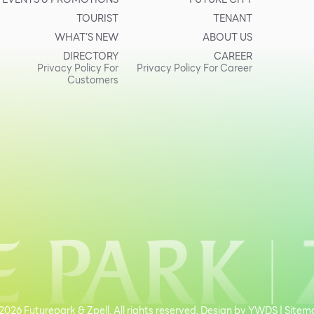
TOURIST
TENANT
WHAT’S NEW
ABOUT US
DIRECTORY
CAREER
Privacy Policy For
Privacy Policy For Career
Customers
026 Futurepark & Zpell. All rights reserved. Design by
YWDS
|
Sitem