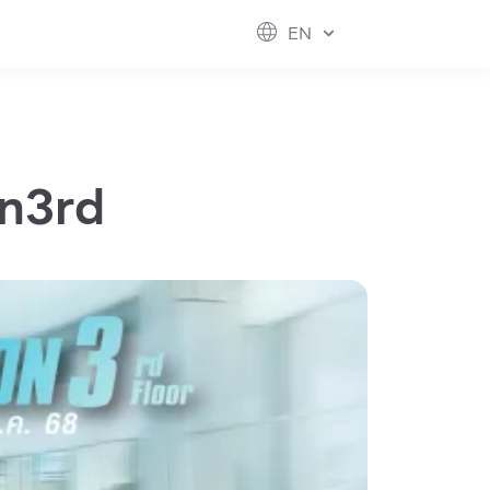
ESG
FUTURE CITY
IR
ABOUT US
EN
hool
rvice
perstores
on3rd