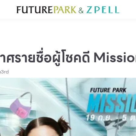
TOURIST
WHAT’S NEW
DIRECTORY
SERVICES
Furniture
Sc
Gold & Jewelry
Se
IT
Su
Mobile
าศรายชื่อผู้โชคดี Missi
Other
on3rd