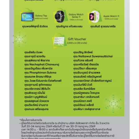
Services
ESG
Future City
IR
About Us
Tenant
CAREER
Job Position
Employment Application
Future Park Benefit