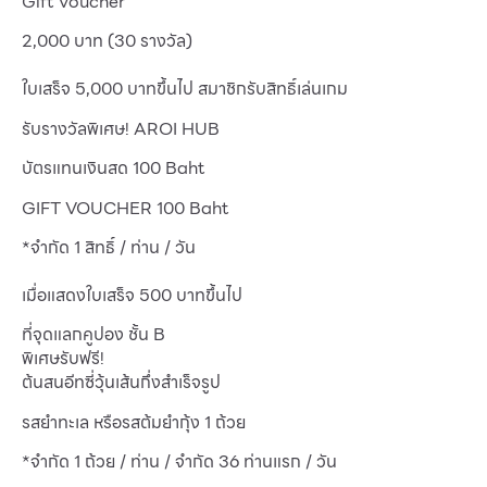
Gift Voucher
2,000 บาท (30 รางวัล)
ใบเสร็จ 5,000 บาทขึ้นไป สมาชิกรับสิทธิ์เล่นเกม
รับรางวัลพิเศษ! AROI HUB
บัตรแทนเงินสด 100 Baht
GIFT VOUCHER 100 Baht
*จำกัด 1 สิทธิ์ / ท่าน / วัน
เมื่อแสดงใบเสร็จ 500 บาทขึ้นไป
ที่จุดแลกคูปอง ชั้น B
พิเศษรับฟรี!
ต้นสนอีทซี่วุ้นเส้นกึ่งสำเร็จรูป
รสยำทะเล หรือรสต้มยำกุ้ง 1 ถ้วย
*จำกัด 1 ถ้วย / ท่าน / จำกัด 36 ท่านแรก / วัน