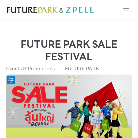
Cosmetic
Department Stores
FUTURE PARK SALE
Fashion
FESTIVAL
Food
Events & Promotions
FUTURE PARK
SALE FESTIVAL
Furniture
Gold & Jewelry
IT
Mobile