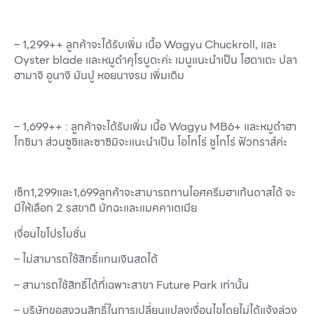
Services
ESG
– 1,299++
ลูกค้าจะได้รับเพิ่ม เนื้อ
Wagyu Chuckroll,
และ
Oyster blade
และหมูดำคุโรบูตะค่ะ เมนูแนะนำเป็น โฮตาเตะ ปลา
Future City
ฮามาจิ อูนางิ มันปู หอยนางรม เพิ่มเติม
IR
About Us
– 1,699++ :
ลูกค้าจะได้รับเพิ่ม เนื้อ
Wagyu MB6+
และหมูดำฮา
Tenant
โกชิมา ส่วนซูชิและซาซิมิจะแนะนำเป็น โอโทโร่ ชูโทโร่ ฟัวกราส์ค่ะ
CAREER
Job Position
เซ็ท
1,299
และ
1,699
ลูกค้าจะสามารถทานไอศครีมฮาเก้นดาสได้ จะ
มีให้เลือก
2
รสขาติ มัทฉะและแมคคาเดเมีย
Employment Application
เงื่อนไขโปรโมชั่น
Future Park Benefit
– ไม่สามารถใช้สิทธิ์แทนเงินสดได้
– สามารถใช้สิทธิ์ได้ที่เฉพาะสาขา Future Park เท่านั้น
– บริษัทขอสงวนสิทธิ์ในการเปลี่ยนแปลงเงื่อนไขโดยไม่ได้แจ้งล่วง