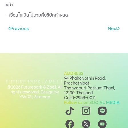
หน้า
– เงื่อนไขเป็นไปตามที่บริษัทกำหนด
Previous
Next
ADDRESS
94 Phaholyothin Road,
Prachathipat,
©2026 Futurepark & Zpell. All
Thanyaburi, Pathum Thani,
rights reserved. Design by
12130, Thailand.
YWDS
|
Sitemap
Call
0-2958-0011
Follow us on SOCIAL MEDIA