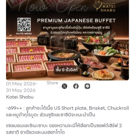
Other
School
Service
Superstores
F-MEMBER
Share
01 May 2026
-
Events & Promotions
31 May 2026
Katei Shabu
Offers
-699++ :
ลูกค้าจะได้เนื้อ
US Short plate, Brisket, Chuckroll
Tourist
และหมูดำคุโรบูตะ ส่วนซูชิและซาซิมิจะแนะนำเป็น
WHAT’S NEW
แซลมอนและชิเมะซาบะ ของหวานจะมีให้เลือกเป็นซอฟต์เสิร์ฟ
2
Directory
รสชาติ ชาเขียวและนมฮอกไกโด