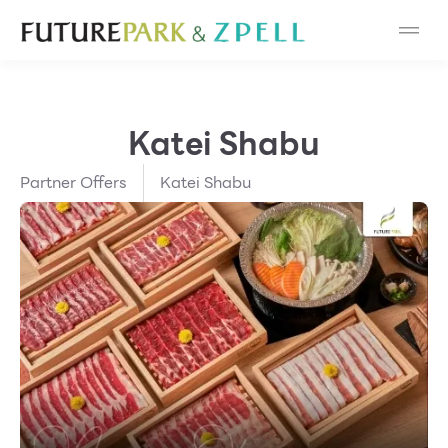
Cosmetic
Department Stores
Katei Shabu
Fashion
Partner Offers
Katei Shabu
Food
Furniture
Gold & Jewelry
IT
Mobile