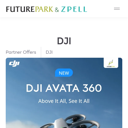
Cosmetic
Department Stores
DJI
Fashion
Partner Offers
DJI
Food
Furniture
Gold & Jewelry
IT
Mobile