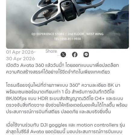
Other
School
Service
Share
01 Apr 2026
-
30 Apr 2026
Superstores
เปิดตัว Avata 360 แล้ววันนี้!! โดยออกแบบมาเพื่อปลดล็อก
ความคิดสร้างสรรค์ได้อย่างไร้ขีดจำกัดในเพียงเทคเดียว
F-MEMBER
โดรนเรือธงรุ่นใหม่ที่ถ่ายภาพแบบ 360° ความละเอียด 8K มา
Events & Promotions
พร้อมเซนเซอร์ขนาดเทียบเท่า 1 นิ้ว สำหรับการบันทึกวิดีโอ
Offers
8K/60fps แบบ HDR ระบบส่งสัญญาณวิดีโอ O4+ และระบบ
ตรวจจับสิ่งกีดขวาง ยังช่วยให้ครีเอเตอร์มองเห็นได้ไกลขึ้น พร้อม
Tourist
ประสบการณ์การบินที่เสถียร ปลอดภัย และสมจริงยิ่งขึ้น
WHAT’S NEW
เมื่อใช้งานร่วมกับ DJI goggles และ motion controllers รุ่น
Directory
ล่าสุดในซีรีส์ Avata ยอดนิยมนี้ มอบประสบการณ์การบินแบบ