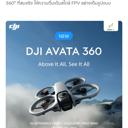
360° ที่สมจริง ให้ความตื่นเต้นสไตล์ FPV อย่างเต็มรูปแบบ
Services
ESG
Future City
IR
About Us
Tenant
CAREER
Job Position
Employment Application
Future Park Benefit