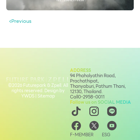
Previous
ADDRESS
94 Phaholyothin Road,
Prachathipat,
©2026 Futurepark & Zpell. All
Thanyaburi, Pathum Thani,
rights reserved. Design by
12130, Thailand.
YWDS
|
Sitemap
Call
0-2958-0011
Follow us on SOCIAL MEDIA
F-MEMBER
ESG