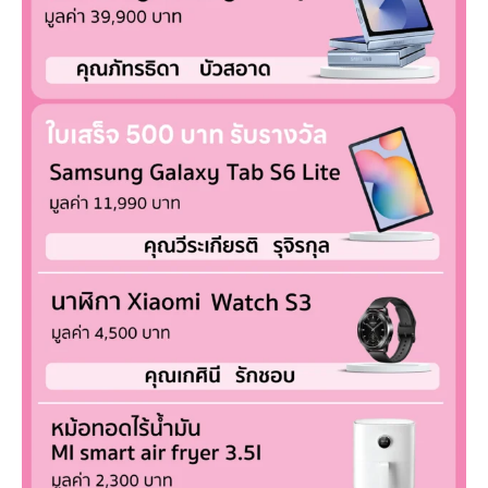
Services
ESG
Future City
IR
About Us
Tenant
CAREER
Job Position
Employment Application
Future Park Benefit