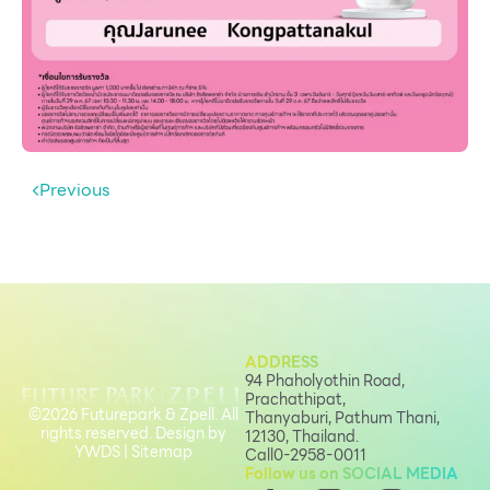
Previous
ADDRESS
94 Phaholyothin Road,
Prachathipat,
©2026 Futurepark & Zpell. All
Thanyaburi, Pathum Thani,
rights reserved. Design by
12130, Thailand.
YWDS
|
Sitemap
Call
0-2958-0011
Follow us on SOCIAL MEDIA