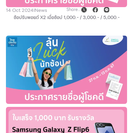
Other
Share
14 Oct 2024
I
News
ช้อปรับพอยต์ X2 เมื่อช้อป 1,000.- / 3,000.- / 5,000.-
School
Service
Superstores
F-MEMBER
Events & Promotions
Offers
Tourist
WHAT’S NEW
Directory