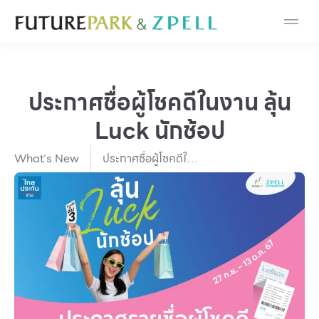
Cosmetic
Department Stores
ประกาศชื่อผู้โชคดีในงาน ลุ้น
Fashion
Luck นักช้อป
Food
What’s New
ประกาศชื่อผู้โชคดีใน
งาน ลุ้น Luck นักช้อป
Furniture
Gold & Jewelry
IT
Mobile